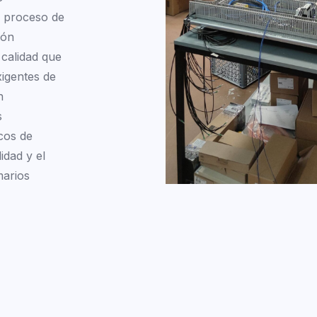
o proceso de
ión
 calidad que
igentes de
n
s
cos de
idad y el
marios