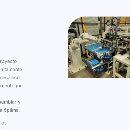
proyecto
 altamente
 mecánico
 un enfoque
samblar y
a óptima.
los