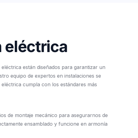
n
e
l
é
c
t
r
i
c
a
eléctrica
están
diseñados
para
garantizar
un
stro
equipo
de
expertos
en
instalaciones
se
eléctrica
cumpla
con
los
estándares
más
ios
de
montaje
mecánico
para
asegurarnos
de
ectamente
ensamblado
y
funcione
en
armonía