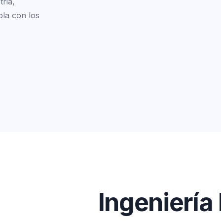
tria,
la con los
I
n
g
e
n
i
e
r
í
a