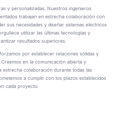
ras
y
personalizadas.
Nuestros
ingenieros
entados
trabajan
en
estrecha
colaboración
con
er
sus
necesidades
y
diseñar
sistemas
eléctricos
orgullece
utilizar
las
últimas
tecnologías
y
antizar
resultados
superiores.
forzamos
por
establecer
relaciones
sólidas
y
Creemos
en
la
comunicación
abierta
y
a
estrecha
colaboración
durante
todas
las
ometemos
a
cumplir
con
los
plazos
establecidos
en
cada
proyecto.