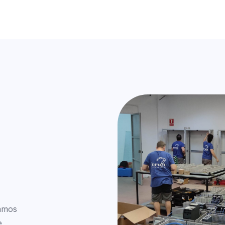
amos
e