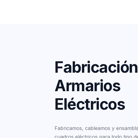
F
a
b
r
i
c
a
c
i
ó
n
A
r
m
a
r
i
o
s
E
l
é
c
t
r
i
c
o
s
Fabricamos, cableamos y ensambl
cuadros eléctricos para todo tipo d