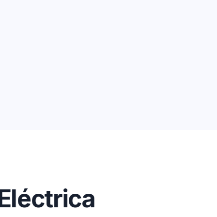
E
l
é
c
t
r
i
c
a