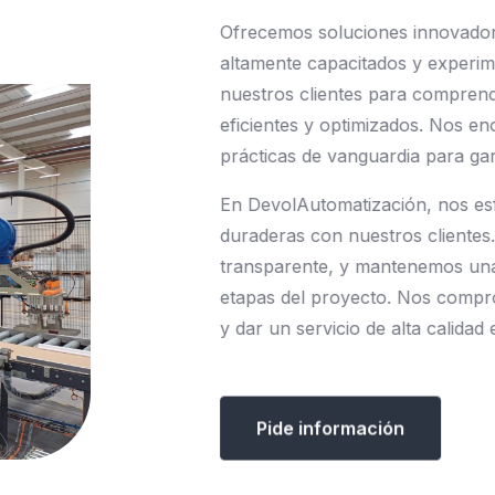
Ofrecemos
soluciones
innovado
altamente
capacitados
y
experim
nuestros
clientes
para
comprend
eficientes
y
optimizados.
Nos
en
prácticas
de
vanguardia
para
gar
En
DevolAutomatización,
nos
es
duraderas
con
nuestros
clientes.
transparente,
y
mantenemos
un
etapas
del
proyecto.
Nos
compr
y
dar
un
servicio
de
alta
calidad
Pide información