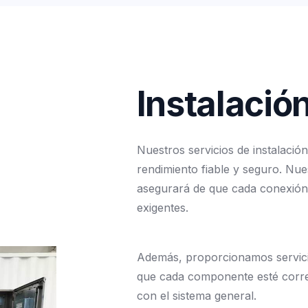
I
n
s
t
a
l
a
c
i
ó
Nuestros
servicios
de
instalación
rendimiento
fiable
y
seguro.
Nue
asegurará
de
que
cada
conexión
exigentes.
Además,
proporcionamos
servic
que
cada
componente
esté
corr
con
el
sistema
general.