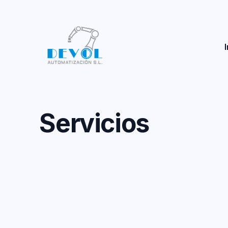
I
S
e
r
v
i
c
i
o
s