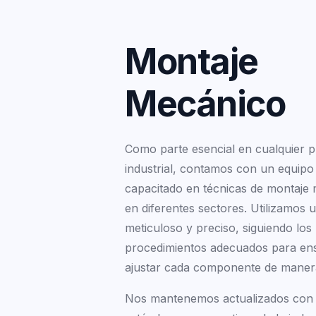
M
o
n
t
a
j
e
M
e
c
á
n
i
c
o
Como parte esencial en cualquier 
industrial, contamos con un equipo
capacitado en técnicas de montaje
en diferentes sectores. Utilizamos
meticuloso y preciso, siguiendo los
procedimientos adecuados para en
ajustar cada componente de maner
Nos mantenemos actualizados con 