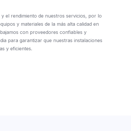
y
el
rendimiento
de
nuestros
servicios,
por
lo
equipos
y
materiales
de
la
más
alta
calidad
en
abajamos
con
proveedores
confiables
y
dia
para
garantizar
que
nuestras
instalaciones
as
y
eficientes.